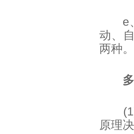
e、
动、
两种
(1
原理决