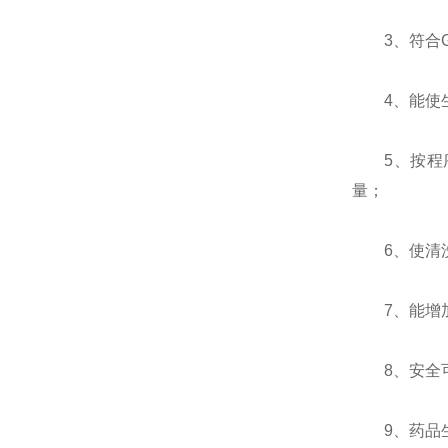
3、符合G
4、能使生
5、按程序
量；
6、使清洗
7、能增加
8、安全可
9、药品生