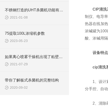
CIP清
不锈钢打造的UHT杀菌机功能有多么*，看完你就明白了！
制仪、电导率
2021-01-08
热器在线加热
浓碱罐为10
75提取100L浓缩机参数
酸、浓碱用隔
2023-05-23
设备特点
如果离心喷雾干燥机出现了粘壁现象这样解决就好了
2021-07-29
cip清洗
带你了解板式杀菌机的完整结构
1、设计紧
2020-09-02
分手控、自动
2、清除药