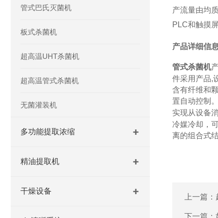
管式巴氏灭菌机
产流量由均
PLC
和触摸
板式杀菌机
产品详细信
超高温UHT杀菌机
管式杀菌机
件采用产品
,
超高温管式杀菌机
含有纤维和
置自动控制
无菌灌装机
实现从设备
冷媒冷却，
多功能提取浓缩
离的组合式
精油提取机
干燥设备
上一篇：
下一篇：