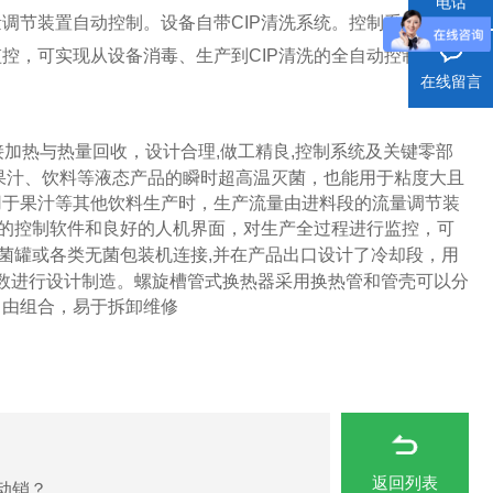
电话
量调节装置自动控制。设备自带
CIP
清洗系统。控制系统采用
监控，可实现从设备消毒、生产到
CIP
清洗的全自动控制。
在线留言
接加热与热量回收，设计合理
,
做工精良
,
控制系统及关键零部
果汁、饮料等液态产品的瞬时超高温灭菌，也能用于粘度大且
用于果汁等其他饮料生产时，生产流量由进料段的流量调节装
的控制软件和良好的人机界面，对生产全过程进行监控，可
菌罐或各类无菌包装机连接
,
并在产品出口设计了冷却段，用
数进行设计制造。螺旋槽管式换热器采用换热管和管壳可以分
自由组合，易于拆卸维修
返回列表
动销？