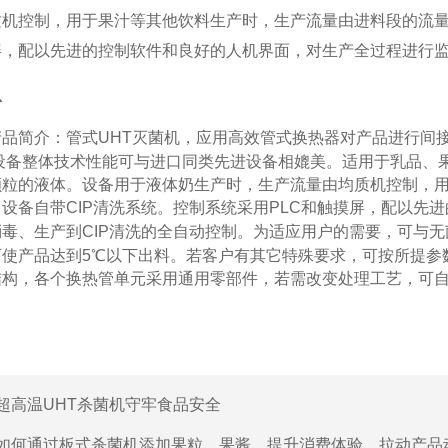
质机控制，用于果汁等其他饮料生产时，生产流量由进料段的流
屏，配以先进的控制软件和良好的人机界面，对生产全过程进行
息
产品简介：管式
UHT
灭菌机，应用高效管式换热器对产品进行间
设备整体技术性能可与进口同类先进设备相媲美。适用于乳品、
颗粒的液体。设备用于液体奶生产时，生产流量由均质机控制，
。设备自带
CIP
清洗系统。控制系统采用
PLC
和触摸屏，配以先进
消毒、生产到
CIP
清洗的全自动控制。为适应用户的需要，可与无
可使产品达到
5
℃
以下出料。若客户有其它特殊要求，可按所提参
结构，各个换热管单元采用通用零部件，若需改变处理工艺，可
超高温UHT杀菌机守牢食品安全
如何通过板式杀菌机添加果粒、果酱，提升消费体验、拉动产品