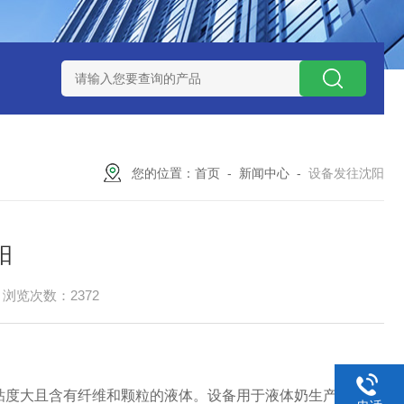
系统减压真空
GX-LJU喷雾干燥机两级旋风
GX-TNG中药提
您的位置：
首页
-
新闻中心
-
设备发往沈阳
阳
浏览次数：2372
粘度大且含有纤维和颗粒的液体。设备用于液体奶生产时，生