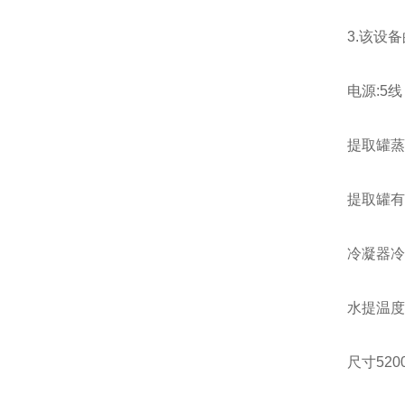
3.该设备
电源:5线 三
提取罐蒸汽耗
提取罐有效容
冷凝器冷凝
水提温度：6
尺寸5200*