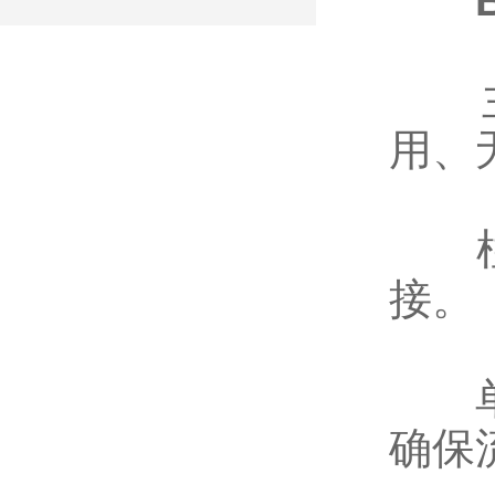
主泵
用、
柱 
接。
单 
确保