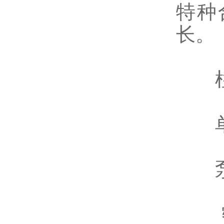
特种
长。
柱 
单 
泵体